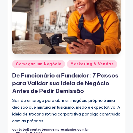
Posted
Começar um Negócio
Marketing & Vendas
in
De Funcionário a Fundador: 7 Passos
para Validar sua Ideia de Negócio
Antes de Pedir Demissão
Sair do emprego para abrir um negócio próprio é uma
decisão que mistura entusiasmo, medo e expectativa. A
ideia de trocar a rotina corporativa por algo construído
com as próprias…
contato@contrateumaempresajunior.com.br
Posted